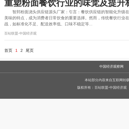
重塑粉面餐饮行业的味觉及提升
智邦粉面浇头供应链源头厂家：引言：餐饮供应链的智能化升级
美味的特点，成为消费者日常饮食的重要选择。然而，传统餐饮行业
战，如标准化不足、配送效率低、口味不稳定等...
百站联盟-中国经济观
首页
1
2
尾页
中国经济观察网
本站部分内容来自互联网转
版权所有：
百站联盟-中国经济观
C