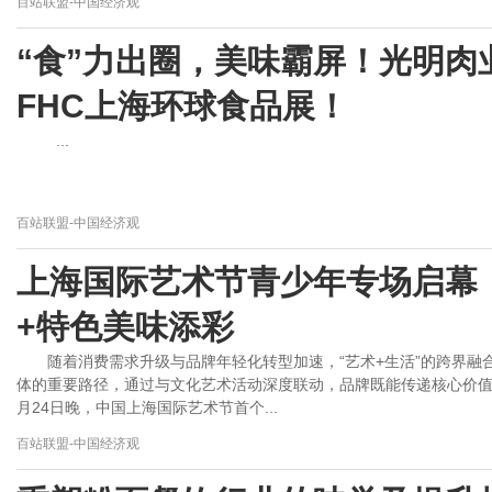
百站联盟-中国经济观
“食”力出圈，美味霸屏！光明肉
FHC上海环球食品展！
...
百站联盟-中国经济观
上海国际艺术节青少年专场启幕
+特色美味添彩
随着消费需求升级与品牌年轻化转型加速，“艺术+生活”的跨界
体的重要路径，通过与文化艺术活动深度联动，品牌既能传递核心价值
月24日晚，中国上海国际艺术节首个...
百站联盟-中国经济观