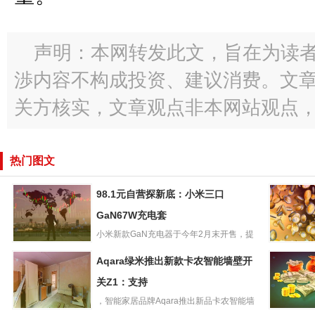
声明：本网转发此文，旨在为读
渉内容不构成投资、建议消费。文
关方核实，文章观点非本网站观点
热门图文
98.1元自营探新底：小米三口
GaN67W充电套
小米新款GaN充电器于今年2月末开售，提
98.1元自营探新
供2C1A接口，支持67...
《英雄联
Aqara绿米推出新款卡农智能墙壁开
底：小米三口
服13.11
GaN67W充电套
关Z1：支持
再支持32
，智能家居品牌Aqara推出新品卡农智能墙