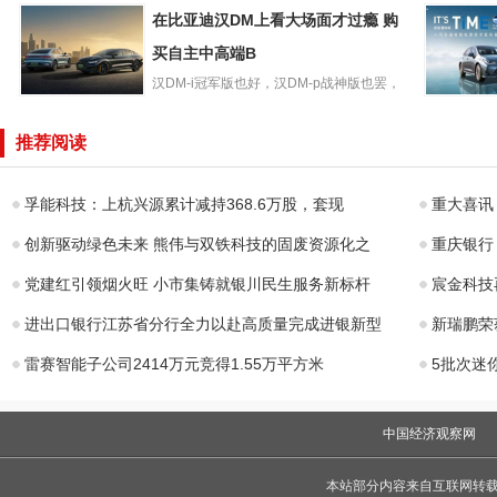
Aqara绿米推出新
壁开关Z1。Z1支持快...
金士顿也
在比亚迪汉DM上看大场面才过瘾 购
款卡农智能墙壁
局：2TB
开关Z1：支持
买自主中高端B
699元大促
汉DM-i冠军版也好，汉DM-p战神版也罢，
在比亚迪汉DM上
都将领衔中国品牌完成...
四大智能
看大场面才过瘾
持，售价11
推荐阅读
购买自主中高端B
元起一汽
孚能科技：上杭兴源累计减持368.6万股，套现
重大喜讯 
创新驱动绿色未来 熊伟与双铁科技的固废资源化之
重庆银行
党建红引领烟火旺 小市集铸就银川民生服务新标杆
宸金科技
进出口银行江苏省分行全力以赴高质量完成进银新型
新瑞鹏荣
雷赛智能子公司2414万元竞得1.55万平方米
5批次迷
中国经济观察网
本站部分内容来自互联网转