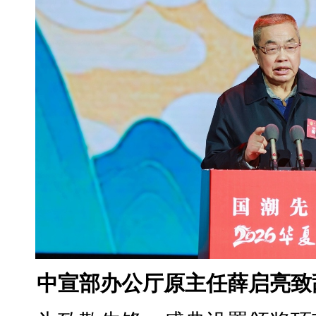
中宣部办公厅原主任薛启亮致