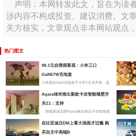
声明：本网转发此文，旨在为读
渉内容不构成投资、建议消费。文
关方核实，文章观点非本网站观点
热门图文
98.1元自营探新底：小米三口
GaN67W充电套
小米新款GaN充电器于今年2月末开售，提
98.1元自营探新
供2C1A接口，支持67...
《英雄联
Aqara绿米推出新款卡农智能墙壁开
底：小米三口
服13.11
GaN67W充电套
关Z1：支持
再支持32
，智能家居品牌Aqara推出新品卡农智能墙
Aqara绿米推出新
壁开关Z1。Z1支持快...
金士顿也
在比亚迪汉DM上看大场面才过瘾 购
款卡农智能墙壁
局：2TB
开关Z1：支持
买自主中高端B
699元大促